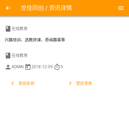
person
世佳同创
世佳同创 / 资讯详情
menu
menu
book
在线教育
兴趣培训、选教拼课、奇闻趣事等
book
在线教育
person
today
timer
ADMIN
2018-12-09
9
chevron_left
chevron_right
营销系统
慧民零售
信息服务
全能营销
系统开发
menu
产品服务
所有