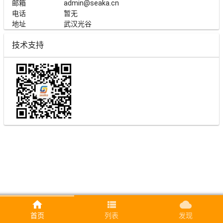
邮箱
admin@seaka.cn
信息服务
电话
暂无
2020-05-24
地址
武汉光谷
信息咨询、开发运维、建站备案等
技术支持
共享办公
2020-03-23
办公租赁、设备租赁、会务服务等
系统开发
2020-03-20
系统定制、集成开发、交互设计等
建站系统
2019-01-18
自助建站、企业官宣、产品服务等
全能营销
2018-12-16
home
view_list
cloud
网络营销、移动营销、直投营销等
首页
列表
发现